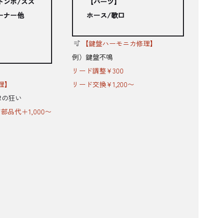
トンボ/スズ
【パーツ】
ーナー他
ホース/歌口
【鍵盤ハーモニカ修理】
例）鍵盤不鳴
リード調整¥300
理】
リード交換¥1,200〜
律の狂い
品代＋1,000〜