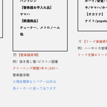
バンドレン
ボーイ/全音/
【管楽器お手入れ品】
キ/ヤマハ/ホ
ヤマハ
【オカリナ】
【関連商品】
ナイト/popolo
チューナー、メトロノーム
他
【リード楽器修
例）ハーモニカ音
【管楽器修理】
リード交換¥リード部
例）抜き差し管/ピストン固着
クリーニング調整1本¥1,650〜
管楽器全般
※現在簡単なリペアー以外は
各メーカーに送っております