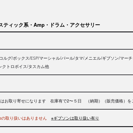
スティック系・Amp・ドラム・アクセサリー
コルグ/ボックス/
ESP
/マーシャル/パール/タマ/メニエル/ギブソン/マー
エレクトロボイス/タスカム他
品はお取り寄せになります 在庫有で2〜５日 （納期）（販売価格）を
mpの取り扱いはありません
※ギブソンは取り扱い有り