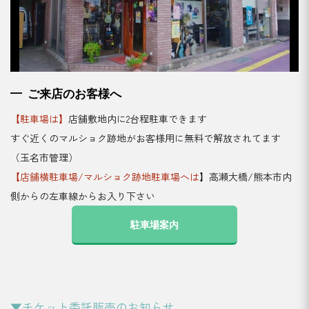
ご来店のお客様へ
【駐車場は】
店舗敷地内に2台程駐車できます
すぐ近くのマルショク跡地がお客様用に無料で解放されてます
（玉名市管理）
【店舗横駐車場/マルショク跡地駐車場へは
】高瀬大橋/熊本市内
側からの左車線からお入り下さい
駐車場案内
▼チケット委託販売のお知らせ