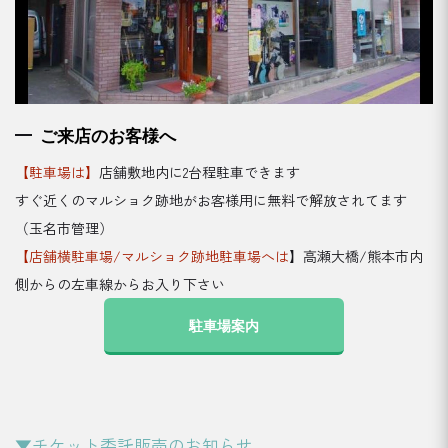
ご来店のお客様へ
【駐車場は】
店舗敷地内に2台程駐車できます
すぐ近くのマルショク跡地がお客様用に無料で解放されてます
（玉名市管理）
【店舗横駐車場/マルショク跡地駐車場へは
】高瀬大橋/熊本市内
側からの左車線からお入り下さい
駐車場案内
▼チケット委託販売のお知らせ